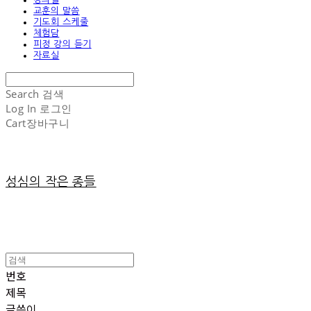
교훈의 말씀
기도회 스케줄
체험담
피정 강의 듣기
자료실
Search
검색
Log In
로그인
Cart
장바구니
성심의 작은 종들
번호
제목
글쓴이