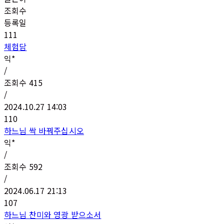
조회수
등록일
111
체험담
익*
/
조회수
415
/
2024.10.27 14:03
110
하느님 싹 바꿔주십시오
익*
/
조회수
592
/
2024.06.17 21:13
107
하느님 찬미와 영광 받으소서