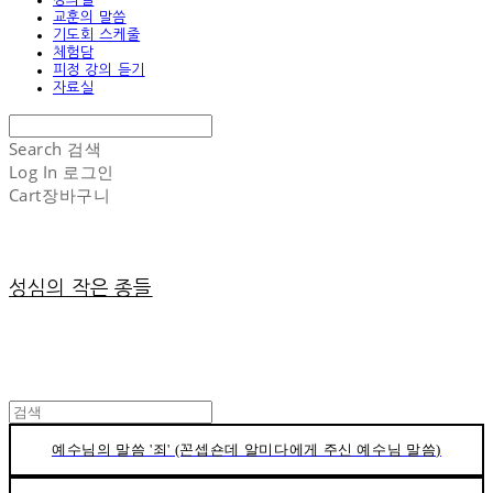
교훈의 말씀
기도회 스케줄
체험담
피정 강의 듣기
자료실
Search
검색
Log In
로그인
Cart
장바구니
성심의 작은 종들
예수님의 말씀 '죄' (꼰셉숀데 알미다에게 주신 예수님 말씀)