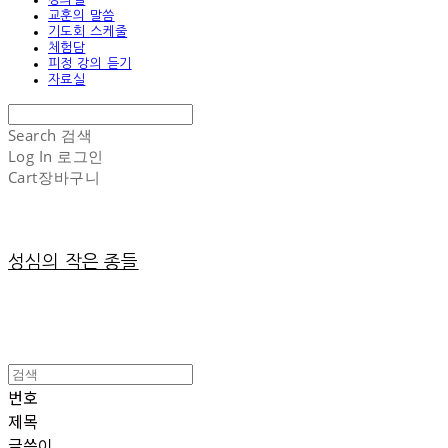
교훈의 말씀
기도회 스케줄
체험담
피정 강의 듣기
자료실
Search
검색
Log In
로그인
Cart
장바구니
성심의 작은 종들
번호
제목
글쓴이