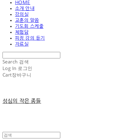
HOME
소개 안내
강의실
교훈의 말씀
기도회 스케줄
체험담
피정 강의 듣기
자료실
Search
검색
Log In
로그인
Cart
장바구니
성심의 작은 종들